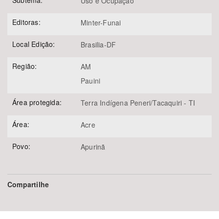
Subtema:
Uso e Ocupação
Editoras:
Minter-Funai
Local Edição:
Brasilia-DF
Região:
AM
Pauini
Área protegida:
Terra Indígena Peneri/Tacaquiri - TI
Área:
Acre
Povo:
Apurinã
Compartilhe