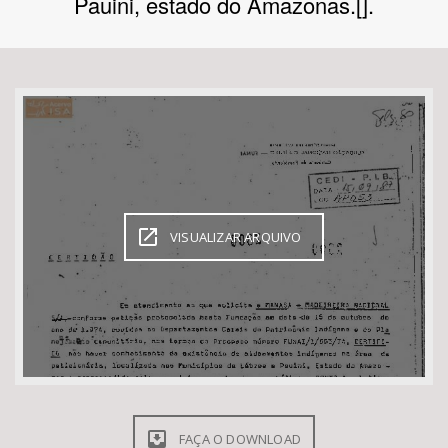
Pauini, estado do Amazonas.[].
Bioma / Bacia
Tema
Subtema
Área de Levantamento
VISUALIZAR ARQUIVO
Área Protegida
BUSCAR
FAÇA O DOWNLOAD