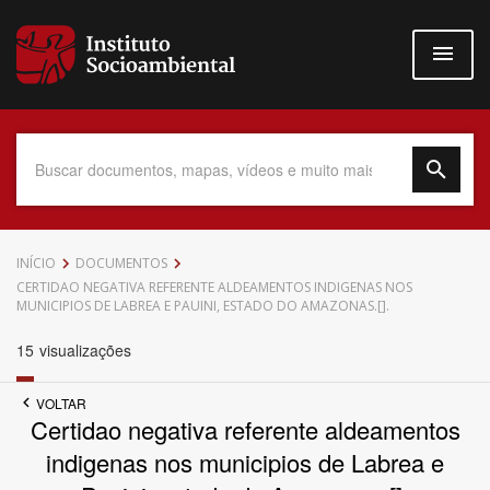
Pular
para
o
conteúdo
principal
Data do Documento
INÍCIO
DOCUMENTOS
CERTIDAO NEGATIVA REFERENTE ALDEAMENTOS INDIGENAS NOS
MUNICIPIOS DE LABREA E PAUINI, ESTADO DO AMAZONAS.[].
15
visualizações
Até
VOLTAR
Certidao negativa referente aldeamentos
indigenas nos municipios de Labrea e
Povo Indígena