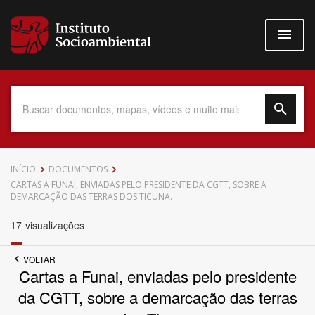
Pular
para
o
conteúdo
principal
Data do Documento
INÍCIO
DOCUMENTOS
CARTAS A FUNAI, ENVIADAS PELO PRESIDENTE DA CGTT, SOBRE A
DEMARCAÇÃO DAS TERRAS DOS TICUNA.
17
visualizações
Até
VOLTAR
Cartas a Funai, enviadas pelo presidente
da CGTT, sobre a demarcação das terras
Povo Indígena