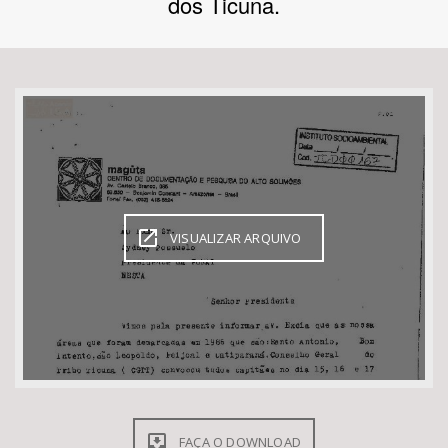
dos Ticuna.
Bioma / Bacia
Tema
Subtema
Área de Levantamento
VISUALIZAR ARQUIVO
Área Protegida
BUSCAR
FAÇA O DOWNLOAD