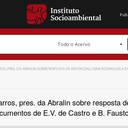
Pub
Todo o Acervo
OS, PRES. DA ABRALIN SOBRE RESPOSTA DE ARYON DALL'IGNA RODRIGUES A DO
Bioma / Bacia
ros, pres. da Abralin sobre resposta d
cumentos de E.V. de Castro e B. Fausto.
Subtema