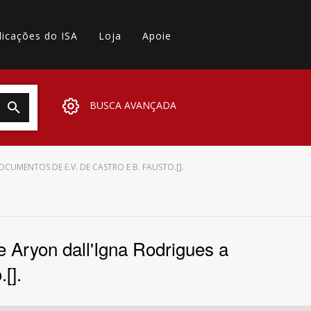
licações do ISA
Loja
Apoie
BUSCA AVANÇADA
CUMENTOS DE E.V. DE CASTRO E B. FAUSTO.[].
e Aryon dall'Igna Rodrigues a
[].