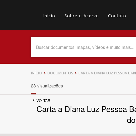
Pular
Main
para
o
Início
Sobre o Acervo
Contato
navigation
Menu
conteúdo
principal
secundário
Data do Documento
Até
INÍCIO
DOCUMENTOS
CARTA A DIANA LUZ PESSOA BARR
23
visualizações
VOLTAR
Povo Indígena
Carta a Diana Luz Pessoa Bar
do
Tema