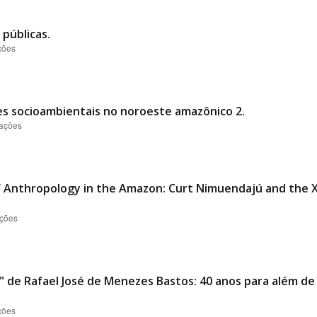
públicas.
ções
es socioambientais no noroeste amazônico 2.
zações
 Anthropology in the Amazon: Curt Nimuendajú and the X
ações
 de Rafael José de Menezes Bastos: 40 anos para além d
ções