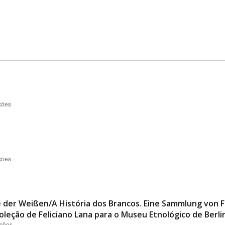
ções
ções
te der Weißen/A História dos Brancos. Eine Sammlung von F
leção de Feliciano Lana para o Museu Etnológico de Berlin
ações