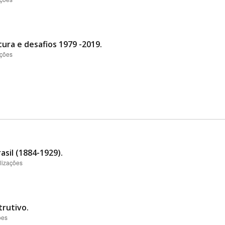
tura e desafios 1979 -2019.
ações
asil (1884-1929).
lizações
rutivo.
ões