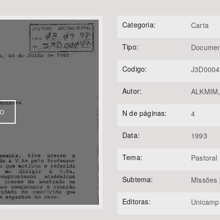
Categoria:
Carta
Tipo:
Documen
Área Protegida
Codigo:
J3D0004
Autor:
ALKMIM,
VO
N de páginas:
4
Data:
1993
Tema:
Pastoral 
Subtema:
Missões 
Editoras:
Unicamp