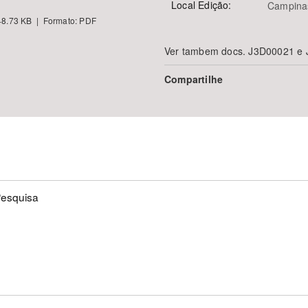
Local Edição:
Campina
8.73 KB | Formato: PDF
Ver tambem docs. J3D00021 e
Compartilhe
Pesquisa