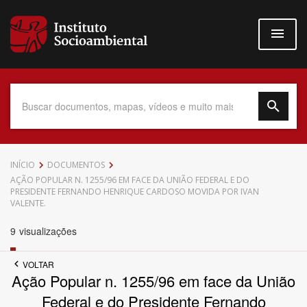
Pular
para
o
conteúdo
principal
Data do Documento
INÍCIO
DOCUMENTOS
AÇÃO POPULAR N. 1255/96 EM FACE DA UNIÃO FEDERAL E DO
PRESIDENTE FERNANDO HENRIQUE CARDOSO MOVIDA POR IVAN
VALENTE.
9
visualizações
Até
VOLTAR
Ação Popular n. 1255/96 em face da União
Federal e do Presidente Fernando
Povo Indígena