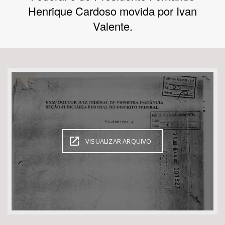
Henrique Cardoso movida por Ivan
Bioma / Bacia
Valente.
Tema
Subtema
Área de Levantamento
Área Protegida
VISUALIZAR ARQUIVO
BUSCAR