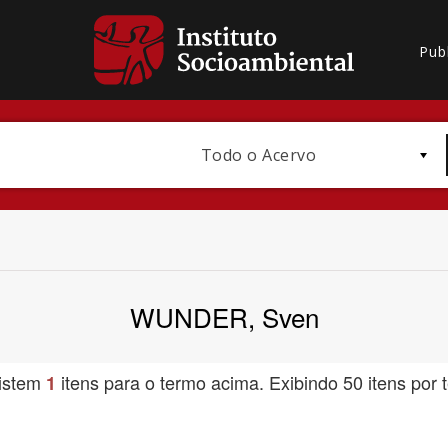
Pub
Todo o Acervo
WUNDER, Sven
Bioma / Bacia
istem
itens para o termo acima. Exibindo 50 itens por t
1
Subtema