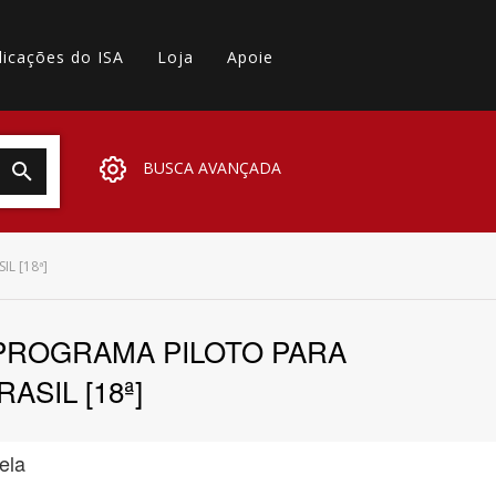
licações do ISA
Loja
Apoie
BUSCA AVANÇADA
L [18ª]
PROGRAMA PILOTO PARA
SIL [18ª]
ela