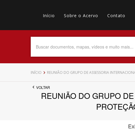
Pular
Main
para
o
Início
Sobre o Acervo
Contato
navigation
Menu
conteúdo
principal
secundário
Data do Documento
Até
INÍCIO
REUNIÃO DO GRUPO DE ASSESSORIA INTERNACIONA
VOLTAR
REUNIÃO DO GRUPO DE
Povo Indígena
PROTEÇÃO
Ex
Tema