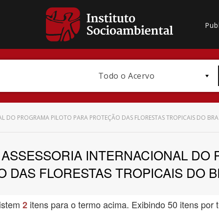
Pub
Todo o Acervo
L DO PROGRAMA PILOTO PARA PROTEÇÃO DAS FLORESTAS TROPICAIS DO BRASI
 ASSESSORIA INTERNACIONAL DO 
Bioma / Bacia
 DAS FLORESTAS TROPICAIS DO BRA
istem
itens para o termo acima. Exibindo 50 itens por t
2
Subtema