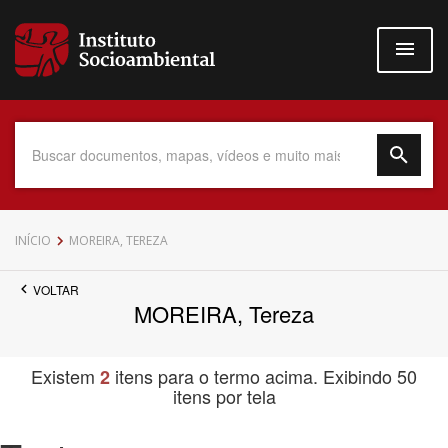
Pular
para
o
conteúdo
principal
Data do Documento
INÍCIO
MOREIRA, TEREZA
VOLTAR
MOREIRA, Tereza
Até
Existem
itens para o termo acima. Exibindo 50
2
itens por tela
Povo Indígena