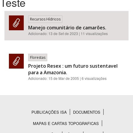
Teste
Bioma / Bacia
Recursos Hídricos
Manejo comunitário de camarões.
Tema
Adicionado:
13 de Set de 2023
| 11 visualizações
Subtema
Florestas
Área de Levantamento
Projeto Resex : um futuro sustentavel
para a Amazonia.
Área Protegida
Adicionado:
15 de Mar de 2005
| 6 visualizações
BUSCAR
PUBLICAÇÕES ISA
DOCUMENTOS
Rodapé
MAPAS E CARTAS TOPOGRAFICAS