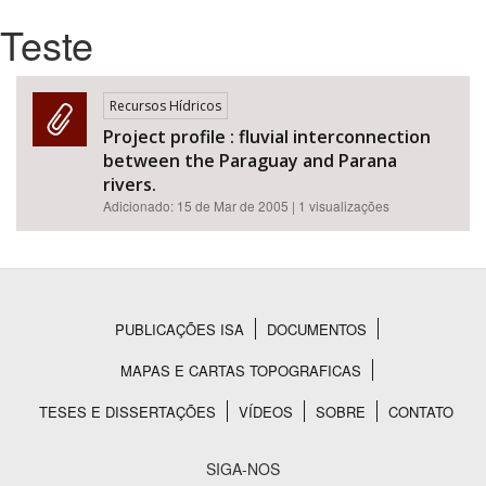
Teste
Bioma / Bacia
Tema
Recursos Hídricos
Project profile : fluvial interconnection
between the Paraguay and Parana
Subtema
rivers.
Adicionado:
15 de Mar de 2005
| 1 visualizações
Área de Levantamento
Área Protegida
PUBLICAÇÕES ISA
DOCUMENTOS
Rodapé
BUSCAR
MAPAS E CARTAS TOPOGRAFICAS
TESES E DISSERTAÇÕES
VÍDEOS
SOBRE
CONTATO
SIGA-NOS