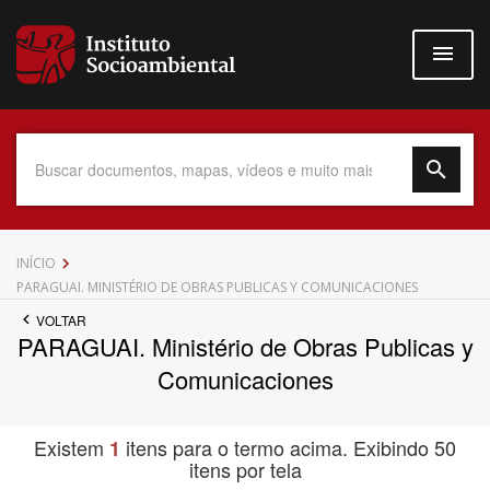
Pular
para
o
conteúdo
principal
Data do Documento
INÍCIO
PARAGUAI. MINISTÉRIO DE OBRAS PUBLICAS Y COMUNICACIONES
VOLTAR
PARAGUAI. Ministério de Obras Publicas y
Até
Comunicaciones
Existem
itens para o termo acima. Exibindo 50
1
itens por tela
Povo Indígena