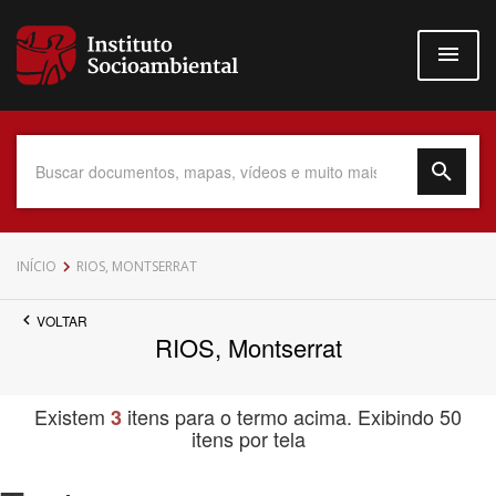
Pular
para
o
conteúdo
principal
Data do Documento
INÍCIO
RIOS, MONTSERRAT
VOLTAR
RIOS, Montserrat
Até
Existem
itens para o termo acima. Exibindo 50
3
itens por tela
Povo Indígena