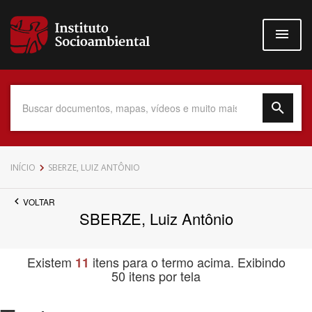
Pular
para
o
conteúdo
principal
Data do Documento
INÍCIO
SBERZE, LUIZ ANTÔNIO
VOLTAR
SBERZE, Luiz Antônio
Até
Existem
itens para o termo acima. Exibindo
11
50 itens por tela
Povo Indígena