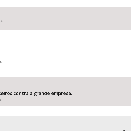
ões
Área Protegida
es
seiros contra a grande empresa.
es