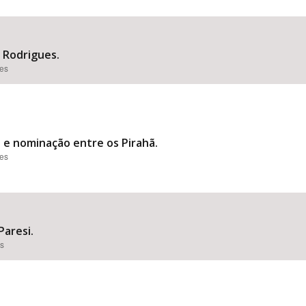
 Rodrigues.
Área Protegida
ões
 e nominação entre os Pirahã.
ões
Paresi.
es