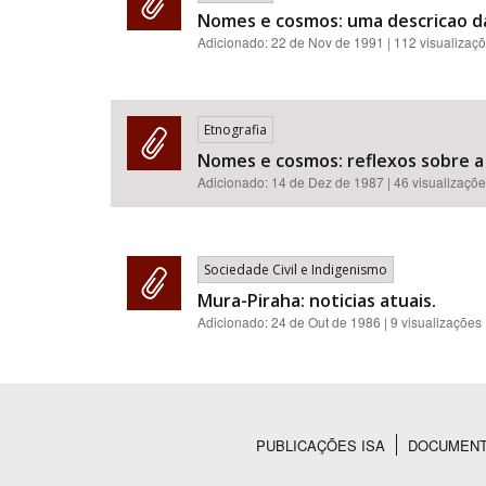
Nomes e cosmos: uma descricao da
Adicionado:
22 de Nov de 1991
| 112 visualizaç
Etnografia
Nomes e cosmos: reflexos sobre a
Adicionado:
14 de Dez de 1987
| 46 visualizaçõ
Sociedade Civil e Indigenismo
Mura-Piraha: noticias atuais.
Adicionado:
24 de Out de 1986
| 9 visualizações
PUBLICAÇÕES ISA
DOCUMEN
Rodapé