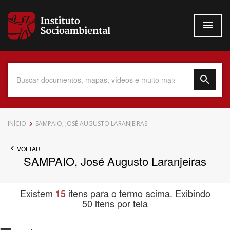
Pular
para
o
conteúdo
principal
Data do Documento
INÍCIO
SAMPAIO, JOSÉ AUGUSTO LARANJEIRAS
VOLTAR
SAMPAIO, José Augusto Laranjeiras
Até
Existem
itens para o termo acima. Exibindo
15
50 itens por tela
Povo Indígena