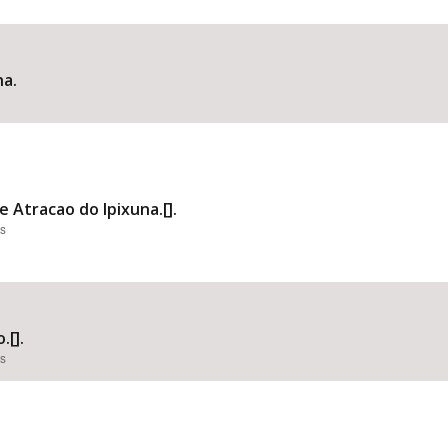
na.
Área Protegida
 Atracao do Ipixuna.[].
es
.[].
es