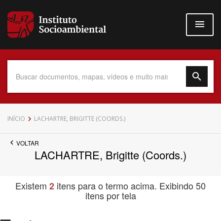
Pular
para
o
conteúdo
principal
Data do Documento
INÍCIO
LACHARTRE, BRIGITTE (COORDS.)
VOLTAR
LACHARTRE, Brigitte (Coords.)
Até
Existem
itens para o termo acima. Exibindo 50
2
itens por tela
Povo Indígena