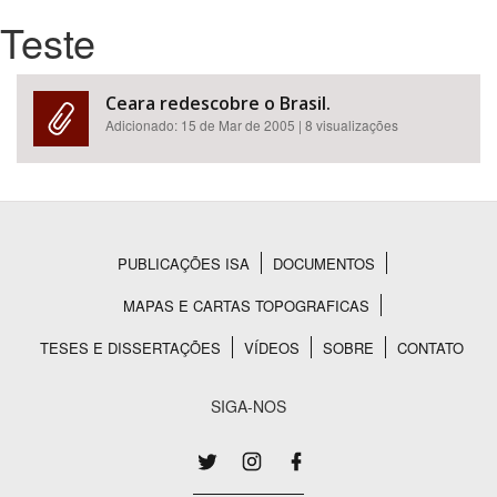
Teste
Bioma / Bacia
Ceara redescobre o Brasil.
Tema
Adicionado:
15 de Mar de 2005
| 8 visualizações
Subtema
Área de Levantamento
PUBLICAÇÕES ISA
DOCUMENTOS
Rodapé
Área Protegida
MAPAS E CARTAS TOPOGRAFICAS
TESES E DISSERTAÇÕES
VÍDEOS
SOBRE
CONTATO
BUSCAR
SIGA-NOS