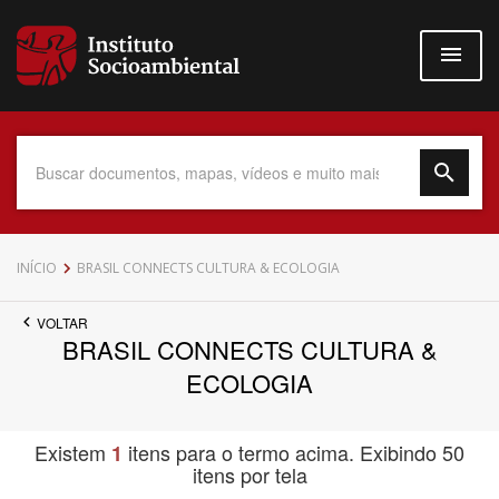
Pular
para
o
conteúdo
principal
Data do Documento
INÍCIO
BRASIL CONNECTS CULTURA & ECOLOGIA
VOLTAR
BRASIL CONNECTS CULTURA &
Até
ECOLOGIA
Existem
itens para o termo acima. Exibindo 50
1
itens por tela
Povo Indígena