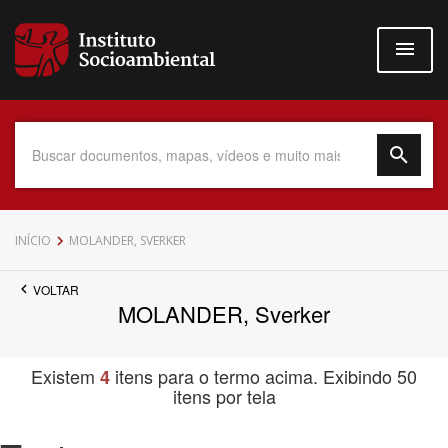
Pular
para
o
conteúdo
principal
Data do Documento
INÍCIO
MOLANDER, SVERKER
VOLTAR
MOLANDER, Sverker
Até
Existem
itens para o termo acima. Exibindo 50
4
itens por tela
Povo Indígena