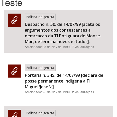
Teste
Bioma / Bacia
Política Indigenista
Despacho n. 50, de 14/07/99 [acata os
Tema
argumentos dos contestantes a
demrcacao da TI Potiguara de Monte-
Subtema
Mor, determina novos estudos].
Adicionado:
25 de Nov de 1999
| 7 visualizações
Área de Levantamento
Área Protegida
Política Indigenista
Portaria n. 345, de 14/07/99 [declara de
posse permanente indigena a TI
BUSCAR
Miguel/Josefa].
Adicionado:
25 de Nov de 1999
| 2 visualizações
Política Indigenista