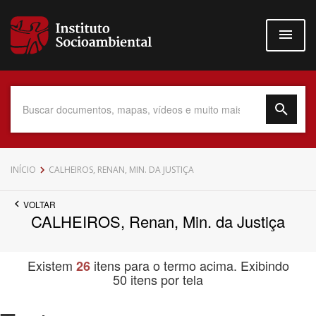
Pular
para
o
conteúdo
principal
Data do Documento
INÍCIO
CALHEIROS, RENAN, MIN. DA JUSTIÇA
VOLTAR
CALHEIROS, Renan, Min. da Justiça
Até
Existem
itens para o termo acima. Exibindo
26
50 itens por tela
Povo Indígena