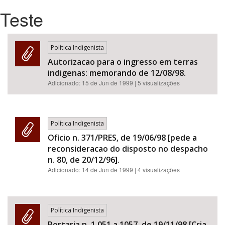
Teste
Bioma / Bacia
Política Indigenista
Tema
Autorizacao para o ingresso em terras
indigenas: memorando de 12/08/98.
Subtema
Adicionado:
15 de Jun de 1999
| 5 visualizações
Área de Levantamento
Política Indigenista
Área Protegida
Oficio n. 371/PRES, de 19/06/98 [pede a
reconsideracao do disposto no despacho
n. 80, de 20/12/96].
BUSCAR
Adicionado:
14 de Jun de 1999
| 4 visualizações
Política Indigenista
Portaria n. 1.051 a 1057, de 19/11/98 [Cria