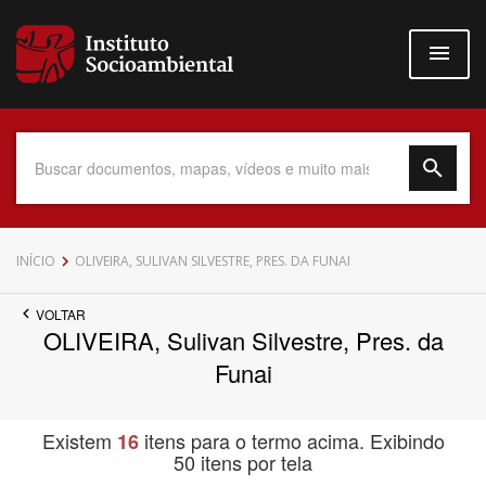
Pular
para
o
conteúdo
principal
Data do Documento
INÍCIO
OLIVEIRA, SULIVAN SILVESTRE, PRES. DA FUNAI
VOLTAR
OLIVEIRA, Sulivan Silvestre, Pres. da
Até
Funai
Existem
itens para o termo acima. Exibindo
16
50 itens por tela
Povo Indígena