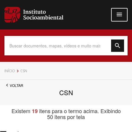
Pular
para
o
conteúdo
principal
Data do Documento
INÍCIO
CSN
VOLTAR
CSN
Até
Existem
itens para o termo acima. Exibindo
19
50 itens por tela
Povo Indígena