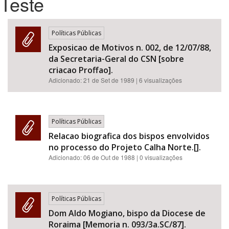
Teste
Bioma / Bacia
Políticas Públicas
Exposicao de Motivos n. 002, de 12/07/88,
Tema
da Secretaria-Geral do CSN [sobre
criacao Proffao].
Subtema
Adicionado:
21 de Set de 1989
| 6 visualizações
Área de Levantamento
Políticas Públicas
Área Protegida
Relacao biografica dos bispos envolvidos
no processo do Projeto Calha Norte.[].
Adicionado:
06 de Out de 1988
| 0 visualizações
BUSCAR
Políticas Públicas
Dom Aldo Mogiano, bispo da Diocese de
Roraima [Memoria n. 093/3a.SC/87].