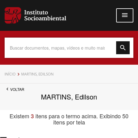
Pular
para
o
conteúdo
principal
Data do Documento
INÍCIO
MARTINS, EDILSON
VOLTAR
MARTINS, Edilson
Até
Existem
itens para o termo acima. Exibindo 50
3
itens por tela
Povo Indígena