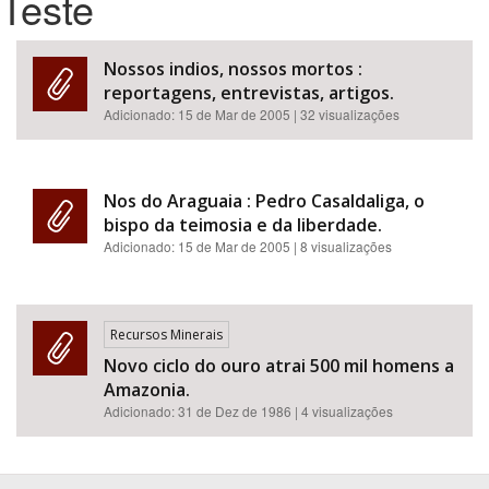
Teste
Bioma / Bacia
Nossos indios, nossos mortos :
reportagens, entrevistas, artigos.
Tema
Adicionado:
15 de Mar de 2005
| 32 visualizações
Subtema
Nos do Araguaia : Pedro Casaldaliga, o
Área de Levantamento
bispo da teimosia e da liberdade.
Adicionado:
15 de Mar de 2005
| 8 visualizações
Área Protegida
Recursos Minerais
BUSCAR
Novo ciclo do ouro atrai 500 mil homens a
Amazonia.
Adicionado:
31 de Dez de 1986
| 4 visualizações