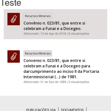
Teste
Bioma / Bacia
Recursos Minerais
Convênio n. 023/81, que entre si
Tema
celebram a Funai e a Docegeo.
Adicionado:
13 de Ago de 2018
| 8 visualizações
Subtema
Área de Levantamento
Recursos Minerais
Convenio n. 023/81, que entre si
Área Protegida
celebram a Funai e a Docegeo para
darcumprimento ao inciso II da Portaria
Interministerial (...) de 1981.
BUSCAR
Adicionado:
31 de Dez de 1986
| 3 visualizações
PUBLICAÇÕES ISA
DOCUMENTOS