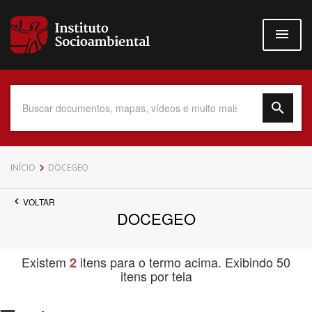
Pular
para
o
conteúdo
principal
Data do Documento
INÍCIO
DOCEGEO
VOLTAR
DOCEGEO
Até
Existem
itens para o termo acima. Exibindo 50
2
itens por tela
Povo Indígena