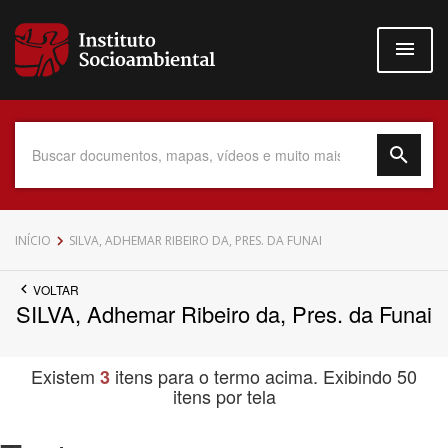
Pular
para
o
conteúdo
principal
Data do Documento
INÍCIO
SILVA, ADHEMAR RIBEIRO DA, PRES. DA FUNAI
VOLTAR
SILVA, Adhemar Ribeiro da, Pres. da Funai
Até
Existem
itens para o termo acima. Exibindo 50
3
itens por tela
Povo Indígena