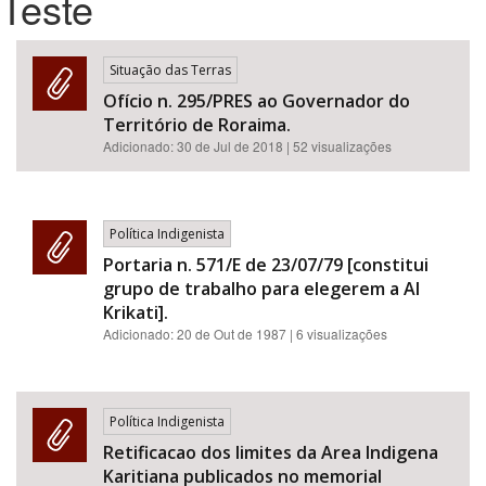
Teste
Bioma / Bacia
Situação das Terras
Ofício n. 295/PRES ao Governador do
Tema
Território de Roraima.
Adicionado:
30 de Jul de 2018
| 52 visualizações
Subtema
Área de Levantamento
Política Indigenista
Portaria n. 571/E de 23/07/79 [constitui
Área Protegida
grupo de trabalho para elegerem a AI
Krikati].
Adicionado:
20 de Out de 1987
| 6 visualizações
BUSCAR
Política Indigenista
Retificacao dos limites da Area Indigena
Karitiana publicados no memorial