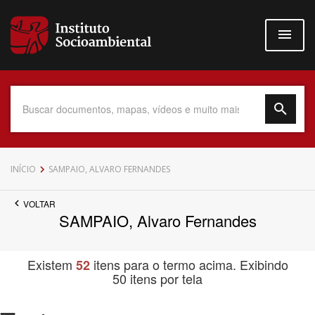
Pular
para
o
conteúdo
principal
Data do Documento
INÍCIO
SAMPAIO, ALVARO FERNANDES
VOLTAR
SAMPAIO, Alvaro Fernandes
Até
Existem
itens para o termo acima. Exibindo
52
50 itens por tela
Povo Indígena