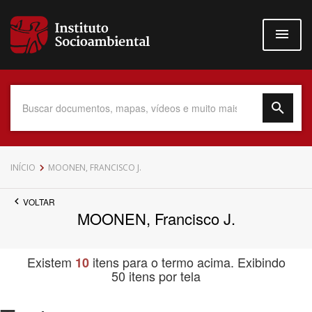
Pular
para
o
conteúdo
principal
Data do Documento
INÍCIO
MOONEN, FRANCISCO J.
VOLTAR
MOONEN, Francisco J.
Até
Existem
itens para o termo acima. Exibindo
10
50 itens por tela
Povo Indígena