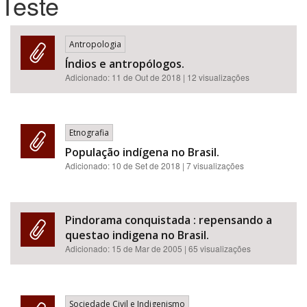
Teste
Bioma / Bacia
Antropologia
Índios e antropólogos.
Tema
Adicionado:
11 de Out de 2018
| 12 visualizações
Subtema
Etnografia
Área de Levantamento
População indígena no Brasil.
Adicionado:
10 de Set de 2018
| 7 visualizações
Área Protegida
Pindorama conquistada : repensando a
BUSCAR
questao indigena no Brasil.
Adicionado:
15 de Mar de 2005
| 65 visualizações
Sociedade Civil e Indigenismo