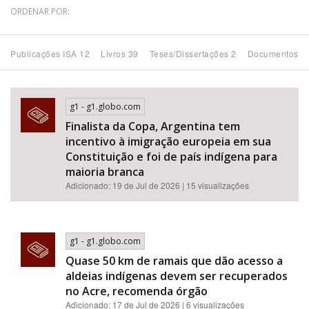
ORDENAR POR:
Bioma / Bacia
Publicações ISA 12
Livros 39
Teses/Dissertações 2
Documentos 6
Tema
Subtema
g1 - g1.globo.com
Finalista da Copa, Argentina tem
incentivo à imigração europeia em sua
Área de Levantamento
Constituição e foi de país indígena para
maioria branca
Área Protegida
Adicionado: 19 de Jul de 2026 | 15 visualizações
BUSCAR
g1 - g1.globo.com
Quase 50 km de ramais que dão acesso a
aldeias indígenas devem ser recuperados
no Acre, recomenda órgão
Adicionado: 17 de Jul de 2026 | 6 visualizações