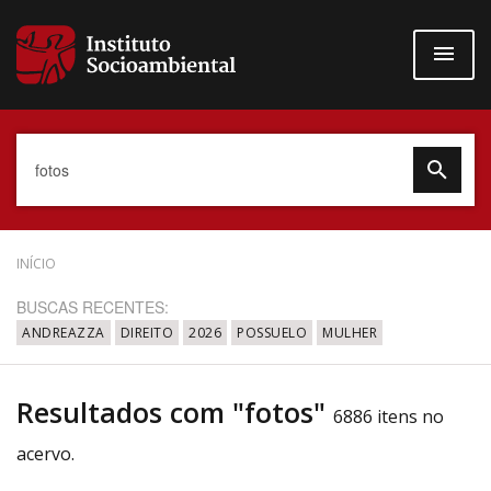
Pular
para
o
conteúdo
principal
Data do Documento
INÍCIO
BUSCAS RECENTES:
ANDREAZZA
DIREITO
2026
POSSUELO
MULHER
Até
Resultados com "fotos"
6886 itens no
acervo.
Povo Indígena