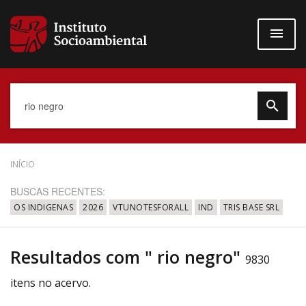
Pular
para
o
conteúdo
principal
Data do Documento
INÍCIO
BUSCAS RECENTES:
OS INDIGENAS
2026
VTUNOTESFORALL
IND
TRIS BASE SRL
Até
Resultados com " rio negro"
9830
itens no acervo.
Povo Indígena