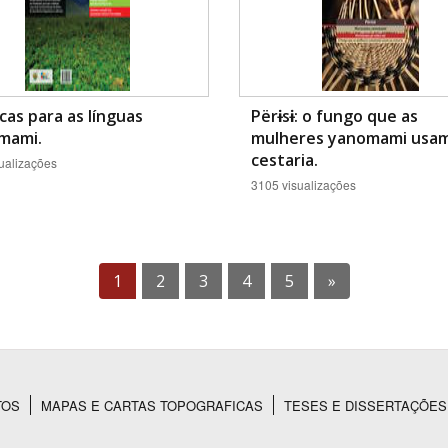
icas para as línguas
Përɨsɨ: o fungo que as
mami.
mulheres yanomami usa
cestaria.
ualizações
3105 visualizações
1
2
3
4
5
»
TOS
MAPAS E CARTAS TOPOGRAFICAS
TESES E DISSERTAÇÕES