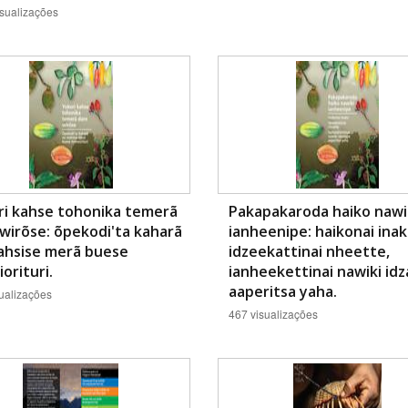
sualizações
ri kahse tohonika temerã
Pakapakaroda haiko nawi
wirõse: õpekodi'ta kaharã
ianheenipe: haikonai inak
ahsise merã buese
idzeekattinai nheette,
orituri.
ianheekettinai nawiki id
aaperitsa yaha.
ualizações
467 visualizações