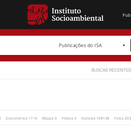
Pub
Publicações do ISA
BUSCAS RECENTES
Bioma / Bacia
2
Documentos 1719
Mapas 0
Vídeos 0
Notícias 199158
Fotos 20
Subtema