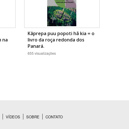
Kâprepa puu popoti hã kia = o
m na
livro da roça redonda dos
Panará.
655 visualizações
VÍDEOS
SOBRE
CONTATO