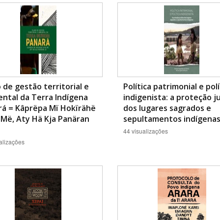
Área Protegida
 de gestão territorial e
Política patrimonial e polí
ntal da Terra Indígena
indigenista: a proteção ju
rá = Kâprëpa Mï Hokïrähë
dos lugares sagrados e
Më, Aty Hä Kja Panäran
sepultamentos indígenas
44 visualizações
alizações