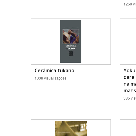
1250 vi
Cerâmica tukano.
Yoku
dare 
1038 visualizações
na m
mahsi
385 vis