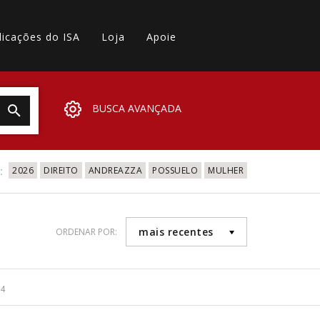
licações do ISA
Loja
Apoie
BUSCA AVANÇADA
:
2026
DIREITO
ANDREAZZA
POSSUELO
MULHER
mais recentes
ORDENAR POR:
34