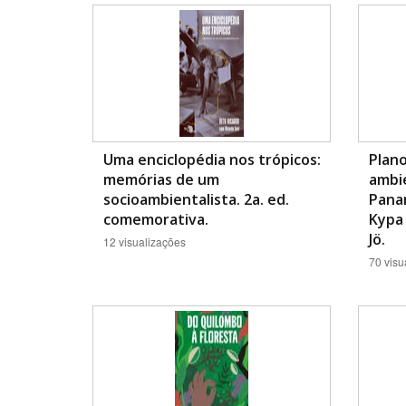
Área de Levantamento
Uma enciclopédia nos trópicos:
Plano
memórias de um
ambie
socioambientalista. 2a. ed.
Pana
comemorativa.
Kypa 
Jö.
12 visualizações
70 visu