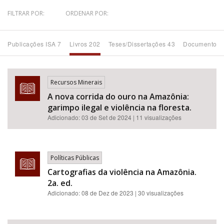
FILTRAR POR:
ORDENAR POR:
Bioma / Bacia
Publicações ISA 7
Livros 202
Teses/Dissertações 43
Documentos 
Tema
Subtema
Recursos Minerais
A nova corrida do ouro na Amazônia:
Área de Levantamento
garimpo ilegal e violência na floresta.
Adicionado:
03 de Set de 2024
| 11 visualizações
Área Protegida
Políticas Públicas
BUSCAR
Cartografias da violência na Amazônia.
2a. ed.
Adicionado:
08 de Dez de 2023
| 30 visualizações