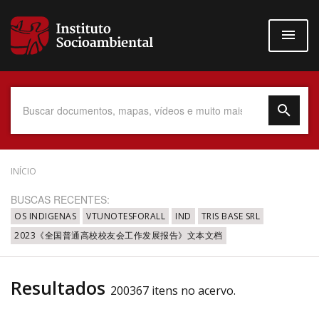
Pular
para
o
conteúdo
principal
Data do Documento
INÍCIO
BUSCAS RECENTES:
OS INDIGENAS
VTUNOTESFORALL
IND
TRIS BASE SRL
2023《全国普通高校校友会工作发展报告》文本文档
Até
Resultados
200367 itens no acervo.
Povo Indígena