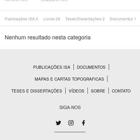
Bioma / Bacia
Publicações ISA 0
Livros 26
Teses/Dissertações 2
Documentos 16
Tema
Nenhum resultado nesta categoria
Subtema
Área de Levantamento
PUBLICAÇÕES ISA
DOCUMENTOS
Rodapé
MAPAS E CARTAS TOPOGRAFICAS
Área Protegida
TESES E DISSERTAÇÕES
VÍDEOS
SOBRE
CONTATO
BUSCAR
SIGA-NOS