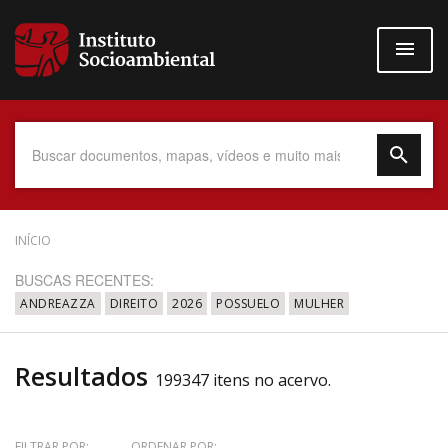
Pular
para
o
conteúdo
principal
Data do Documento
INÍCIO
BUSCAS RECENTES:
ANDREAZZA
DIREITO
2026
POSSUELO
MULHER
Até
Resultados
199347 itens no acervo.
Povo Indígena
FILTRAR POR:
ORDENAR POR: