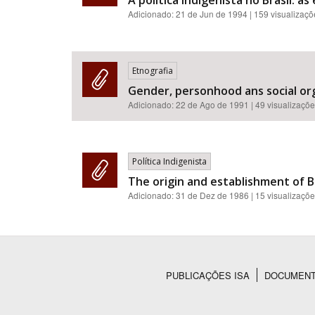
A politica indigenista no Brasil: a
Adicionado:
21 de Jun de 1994
| 159 visualizaç
Etnografia
Gender, personhood ans social or
Adicionado:
22 de Ago de 1991
| 49 visualizaçõ
Política Indigenista
The origin and establishment of Bra
Adicionado:
31 de Dez de 1986
| 15 visualizaçõ
PUBLICAÇÕES ISA
DOCUMEN
Rodapé