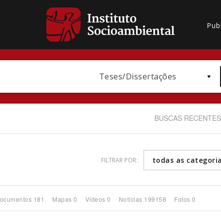
Pub
Teses/Dissertações
BUSCAS RECENTES
todas as categori
FILTRAR POR:
Bioma / Bacia
ocumentos 181
Mapas 0
Vídeos 0
Notícias 199158
Fotos 0
Subtema