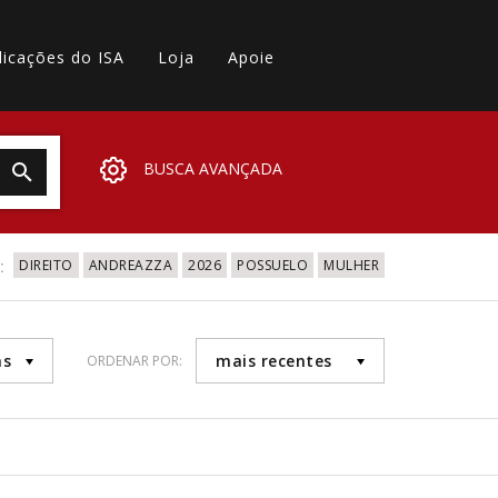
licações do ISA
Loja
Apoie
BUSCA AVANÇADA
:
DIREITO
ANDREAZZA
2026
POSSUELO
MULHER
as
mais recentes
ORDENAR POR: