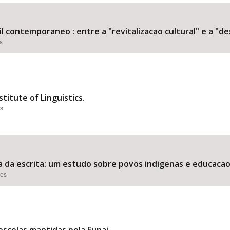
l contemporaneo : entre a "revitalizacao cultural" e a "d
s
Área Protegida
titute of Linguistics.
es
da escrita: um estudo sobre povos indigenas e educacao es
ões