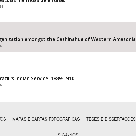
s escolas mantidas pela Funai.
ões
ganization amongst the Cashinahua of Western Amazonia.
es
zili's Indian Service: 1889-1910.
es
TOS
MAPAS E CARTAS TOPOGRAFICAS
TESES E DISSERTAÇÕES
SIGA-NOS