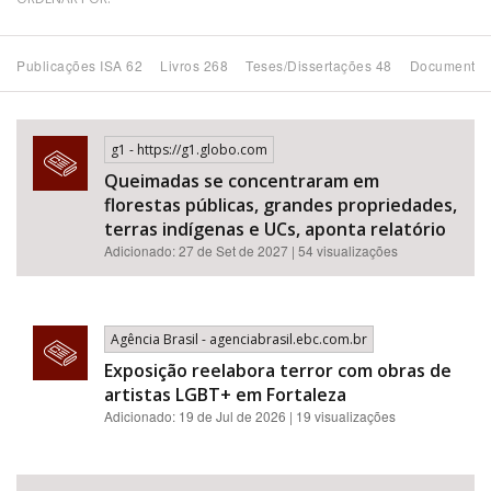
Bioma / Bacia
Publicações ISA 62
Livros 268
Teses/Dissertações 48
Documentos
Tema
g1 - https://g1.globo.com
Subtema
Queimadas se concentraram em
florestas públicas, grandes propriedades,
Área de Levantamento
terras indígenas e UCs, aponta relatório
Adicionado: 27 de Set de 2027 | 54 visualizações
Área Protegida
Agência Brasil - agenciabrasil.ebc.com.br
BUSCAR
Exposição reelabora terror com obras de
artistas LGBT+ em Fortaleza
Adicionado: 19 de Jul de 2026 | 19 visualizações