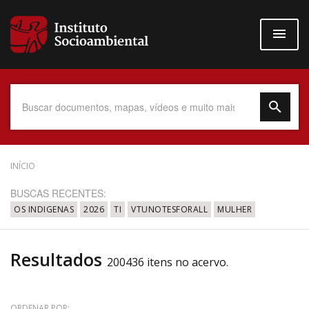
Pular
para
o
conteúdo
principal
Data do Documento
INÍCIO
BUSCAS RECENTES:
OS INDIGENAS
2026
TI
VTUNOTESFORALL
MULHER
Até
Resultados
200436 itens no acervo.
Povo Indígena
ORDENAR POR: