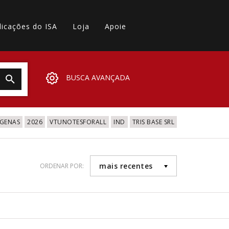
licações do ISA
Loja
Apoie
BUSCA AVANÇADA
IGENAS
2026
VTUNOTESFORALL
IND
TRIS BASE SRL
mais recentes
ORDENAR POR: