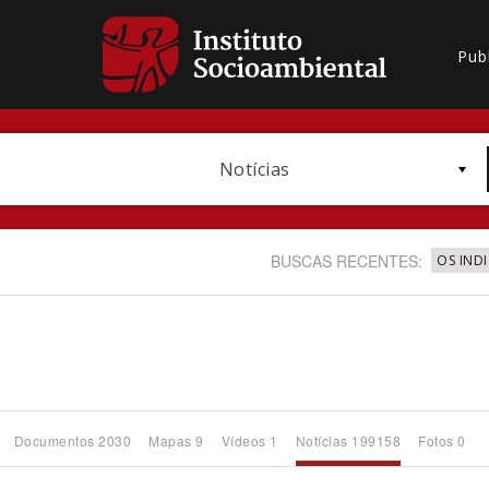
Pub
Notícias
BUSCAS RECENTES:
OS IND
Bioma / Bacia
Documentos 2030
Mapas 9
Vídeos 1
Notícias 199158
Fotos 0
Subtema