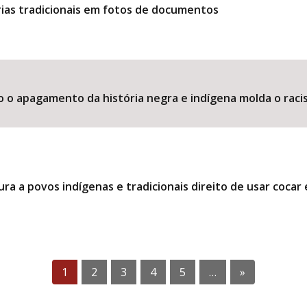
ias tradicionais em fotos de documentos
o o apagamento da história negra e indígena molda o raci
ra a povos indígenas e tradicionais direito de usar coca
1
2
3
4
5
…
»