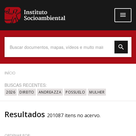
Pular
para
o
conteúdo
principal
Data do Documento
INÍCIO
BUSCAS RECENTES:
2026
DIREITO
ANDREAZZA
POSSUELO
MULHER
Até
Resultados
201087 itens no acervo.
Povo Indígena
ORDENAR POR: