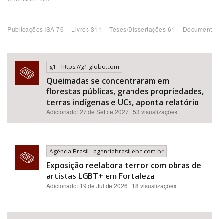
Bioma / Bacia
Publicações ISA 76
Livros 311
Teses/Dissertações 61
Documentos
Tema
g1 - https://g1.globo.com
Subtema
Queimadas se concentraram em
florestas públicas, grandes propriedades,
Área de Levantamento
terras indígenas e UCs, aponta relatório
Adicionado: 27 de Set de 2027 | 53 visualizações
Área Protegida
Agência Brasil - agenciabrasil.ebc.com.br
BUSCAR
Exposição reelabora terror com obras de
artistas LGBT+ em Fortaleza
Adicionado: 19 de Jul de 2026 | 18 visualizações