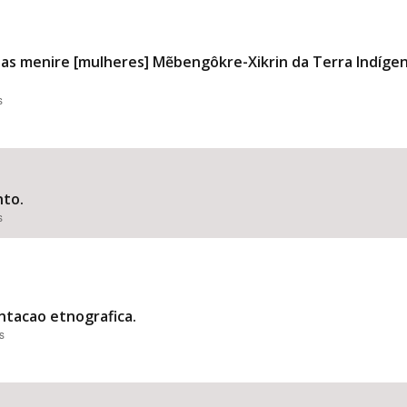
as menire [mulheres] Mẽbengôkre-Xikrin da Terra Indígena
s
to.
s
ntacao etnografica.
s