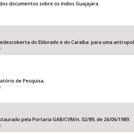
e dos documentos sobre os indios Guajajara.
redescoberta do Eldorado e do Caraíba: para uma antropol
s
latório de Pesquisa.
s
instaurado pela Portaria GAB/CVM/n. 02/89, de 26/06/1989.
s