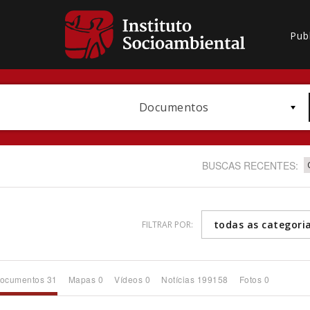
Pub
Documentos
BUSCAS RECENTES:
todas as categori
FILTRAR POR:
Bioma / Bacia
ocumentos 31
Mapas 0
Vídeos 0
Notícias 199158
Fotos 0
Subtema