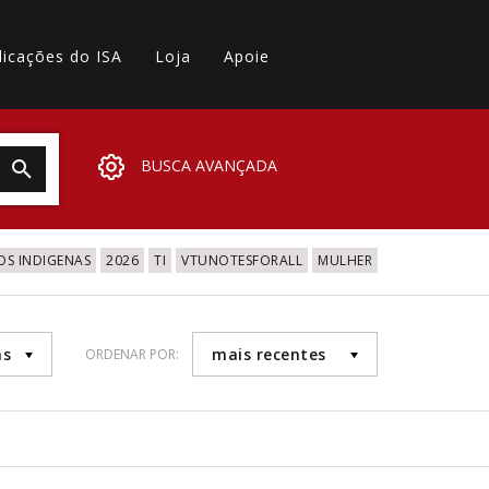
licações do ISA
Loja
Apoie
BUSCA AVANÇADA
OS INDIGENAS
2026
TI
VTUNOTESFORALL
MULHER
as
mais recentes
ORDENAR POR: