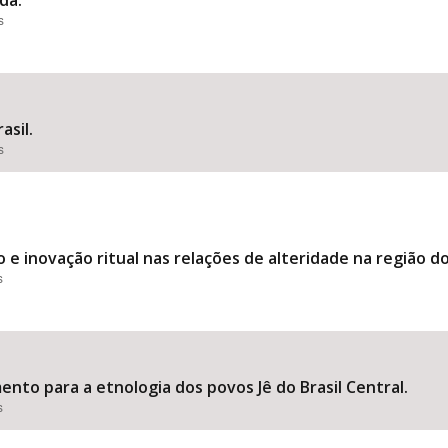
da.
s
asil.
s
e inovação ritual nas relações de alteridade na região do 
s
to para a etnologia dos povos Jê do Brasil Central.
s