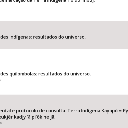
demarcação da Terra Indígena Toldo Imbu].
des indígenas: resultados do universo.
des quilombolas: resultados do universo.
s
iental e protocolo de consulta: Terra Indígena Kayapó = 
ukjêr kadjy ‘ã pi'ôk ne jã.
es