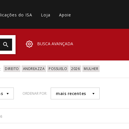
licações do ISA
Loja
Apoie
BUSCA AVANÇADA
:
DIREITO
ANDREAZZA
POSSUELO
2026
MULHER
as
mais recentes
ORDENAR POR:
56