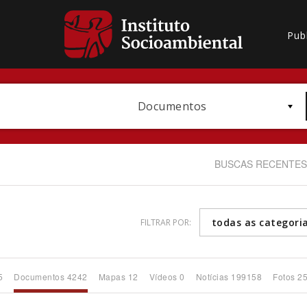
Pub
Documentos
BUSCAS RECENTES
todas as categori
FILTRAR POR:
Bioma / Bacia
5
Documentos 4242
Mapas 12
Vídeos 0
Notícias 199158
Fotos 2
Subtema