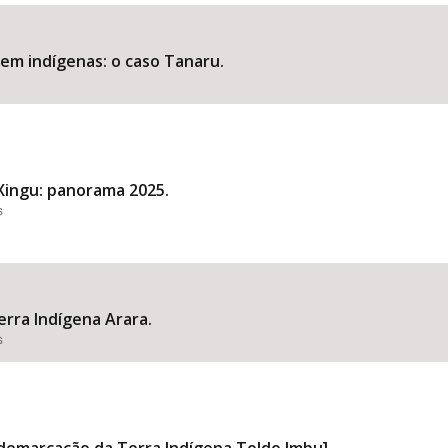
em indígenas: o caso Tanaru.
Área Protegida
Xingu: panorama 2025.
s
erra Indígena Arara.
s