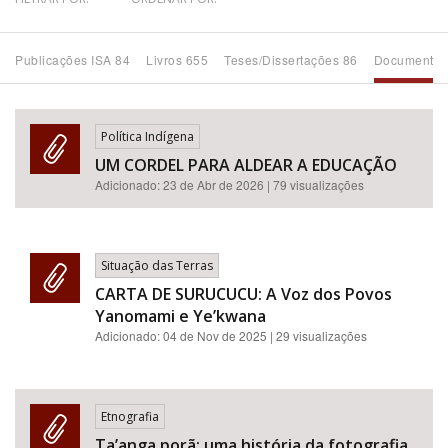
Bioma / Bacia
Publicações ISA 84
Livros 655
Teses/Dissertações 86
Documentos
Tema
Política Indígena
Subtema
UM CORDEL PARA ALDEAR A EDUCAÇÃO
Adicionado:
23 de Abr de 2026
| 79 visualizações
Área de Levantamento
Área Protegida
Situação das Terras
CARTA DE SURUCUCU: A Voz dos Povos
Yanomami e Ye’kwana
BUSCAR
Adicionado:
04 de Nov de 2025
| 29 visualizações
Etnografia
Ta’anga porã: uma história da fotografia