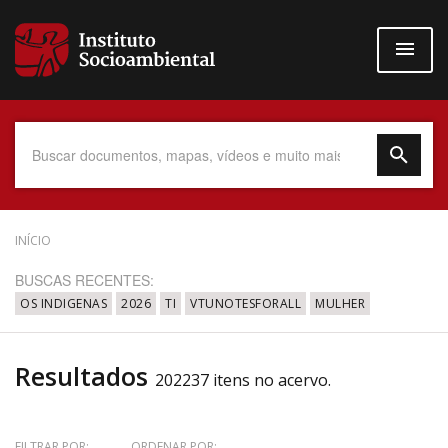
Pular
para
o
conteúdo
principal
Data do Documento
INÍCIO
BUSCAS RECENTES:
OS INDIGENAS
2026
TI
VTUNOTESFORALL
MULHER
Até
Resultados
202237 itens no acervo.
Povo Indígena
FILTRAR POR:
ORDENAR POR: