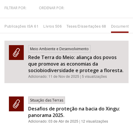
FILTRAR POR:
ORDENAR POR:
Bioma / Bacia
Publicações ISA 61
Livros 506
Teses/Dissertações 68
Documentos
Tema
Subtema
Meio Ambiente e Desenvolvimento
Rede Terra do Meio: aliança dos povos
Área de Levantamento
que promove as economias da
sociobiodiversidade e protege a floresta.
Área Protegida
Adicionado:
11 de Nov de 2025
| 5 visualizações
BUSCAR
Situação das Terras
Desafios de proteção na bacia do Xingu:
panorama 2025.
Adicionado:
03 de Abr de 2025
| 12 visualizações