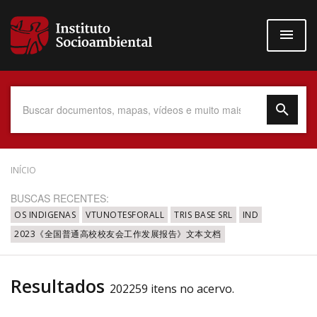
Pular
para
o
conteúdo
principal
Data do Documento
INÍCIO
BUSCAS RECENTES:
OS INDIGENAS
VTUNOTESFORALL
TRIS BASE SRL
IND
2023《全国普通高校校友会工作发展报告》文本文档
Até
Resultados
202259 itens no acervo.
Povo Indígena