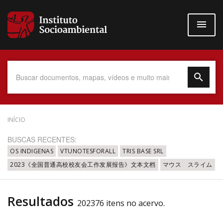
Pular
para
o
conteúdo
principal
Data do Documento
INÍCIO
BUSCAS RECENTES:
OS INDIGENAS
VTUNOTESFORALL
TRIS BASE SRL
2023《全国普通高校校友会工作发展报告》文本文档
マウス スライム
Até
Resultados
202376 itens no acervo.
Povo Indígena