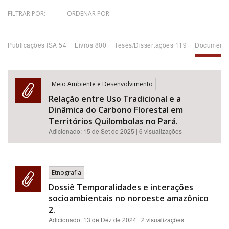
FILTRAR POR:
ORDENAR POR:
Bioma / Bacia
Publicações ISA 54
Livros 800
Teses/Dissertações 119
Documento
Tema
Subtema
Meio Ambiente e Desenvolvimento
Relação entre Uso Tradicional e a
Área de Levantamento
Dinâmica do Carbono Florestal em
Territórios Quilombolas no Pará.
Área Protegida
Adicionado:
15 de Set de 2025
| 6 visualizações
BUSCAR
Etnografia
Dossiê Temporalidades e interações
socioambientais no noroeste amazônico
2.
Adicionado:
13 de Dez de 2024
| 2 visualizações