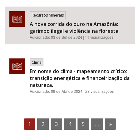
Recursos Minerais
A nova corrida do ouro na Amazônia:
garimpo ilegal e violência na floresta.
Adicionado:
03 de Set de 2024
| 11 visualizações
Clima
Em nome do clima - mapeamento crítico:
transição energética e financeirização da
natureza.
Adicionado:
09 de Abr de 2024
| 28 visualizações
1
2
3
4
5
…
»