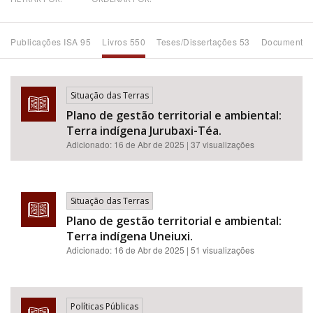
Bioma / Bacia
Publicações ISA 95
Livros 550
Teses/Dissertações 53
Documentos
Tema
Situação das Terras
Subtema
Plano de gestão territorial e ambiental:
Terra indígena Jurubaxi-Téa.
Área de Levantamento
Adicionado:
16 de Abr de 2025
| 37 visualizações
Área Protegida
Situação das Terras
Plano de gestão territorial e ambiental:
BUSCAR
Terra indígena Uneiuxi.
Adicionado:
16 de Abr de 2025
| 51 visualizações
Políticas Públicas