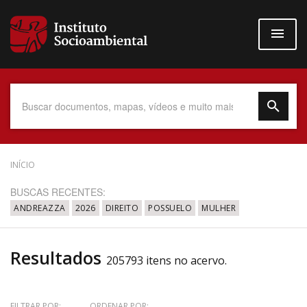
Pular
para
o
conteúdo
principal
Data do Documento
INÍCIO
BUSCAS RECENTES:
ANDREAZZA
2026
DIREITO
POSSUELO
MULHER
Até
Resultados
205793 itens no acervo.
Povo Indígena
FILTRAR POR:
ORDENAR POR: