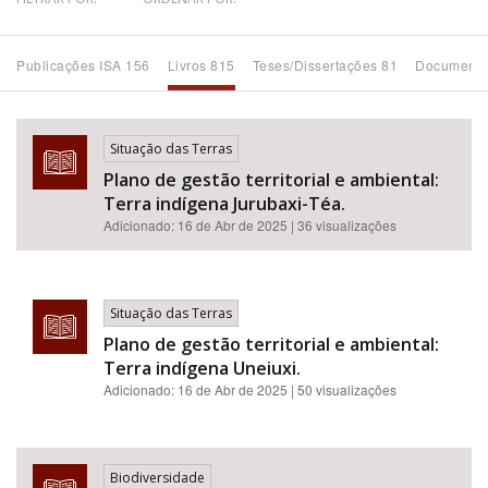
Bioma / Bacia
Publicações ISA 156
Livros 815
Teses/Dissertações 81
Documento
Tema
Situação das Terras
Subtema
Plano de gestão territorial e ambiental:
Terra indígena Jurubaxi-Téa.
Área de Levantamento
Adicionado:
16 de Abr de 2025
| 36 visualizações
Área Protegida
Situação das Terras
Plano de gestão territorial e ambiental:
BUSCAR
Terra indígena Uneiuxi.
Adicionado:
16 de Abr de 2025
| 50 visualizações
Biodiversidade