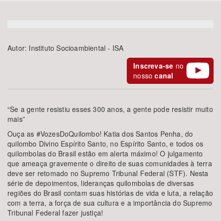
Bioma / Bacia
Autor:
Instituto Socioambiental - ISA
Tema
Inscreva-se
no
Subtema
nosso
canal
Área de Levantamento
“Se a gente resistiu esses 300 anos, a gente pode resistir muito
mais”
Área Protegida
Ouça as #VozesDoQuilombo! Katia dos Santos Penha, do
quilombo Divino Espírito Santo, no Espírito Santo, e todos os
quilombolas do Brasil estão em alerta máximo! O julgamento
BUSCAR
que ameaça gravemente o direito de suas comunidades à terra
deve ser retomado no Supremo Tribunal Federal (STF). Nesta
série de depoimentos, lideranças quilombolas de diversas
regiões do Brasil contam suas histórias de vida e luta, a relação
com a terra, a força de sua cultura e a importância do Supremo
Tribunal Federal fazer justiça!