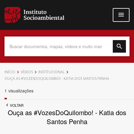
Pular
para
o
conteúdo
principal
Data do Documento
INÍCIO
VÍDEOS
INSTITUCIONAL
OUÇA AS #VOZESDOQUILOMBO! - KATIA DOS SANTOS PENHA
1
visualizações
Até
VOLTAR
Ouça as #VozesDoQuilombo! - Katia dos
Santos Penha
Povo Indígena