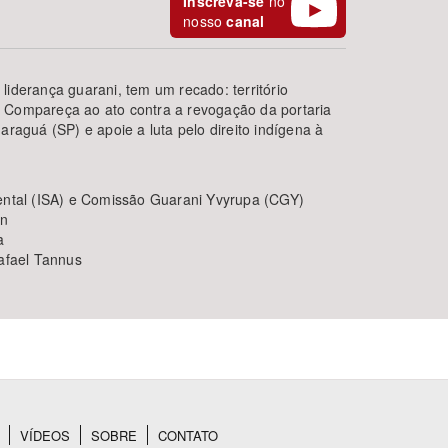
Inscreva-se
no
nosso
canal
liderança guarani, tem um recado: território
 Compareça ao ato contra a revogação da portaria
araguá (SP) e apoie a luta pelo direito indígena à
iental (ISA) e Comissão Guarani Yvyrupa (CGY)
BUSCAR
an
a
Rafael Tannus
VÍDEOS
SOBRE
CONTATO