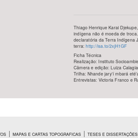
Thiago Henrique Karai Djekupe, 
Área Protegida
indígena não é moeda de troca.
declaratória da Terra Indígena J
terra:
http://isa.to/2xjH1GF
Ficha Técnica
Realização: Instituto Socioamb
Câmera e edição: Luiza Calagi
Trilha: Nhande jary'í mbará eté'
Entrevistas: Victoria Franco e 
TOS
MAPAS E CARTAS TOPOGRAFICAS
TESES E DISSERTAÇÕES