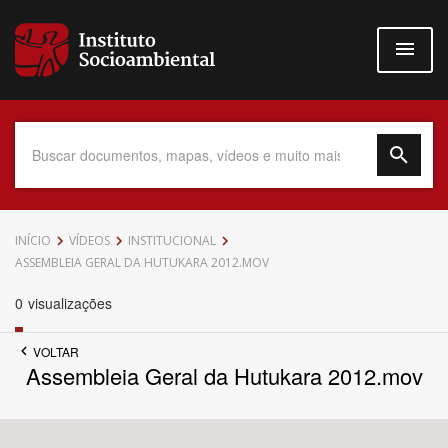
Pular
para
o
conteúdo
principal
Data do Documento
INÍCIO
VÍDEOS
INSTITUCIONAL
ASSEMBLEIA GERAL DA HUTUKARA 2012.MOV
0
visualizações
Até
VOLTAR
Assembleia Geral da Hutukara 2012.mov
Povo Indígena