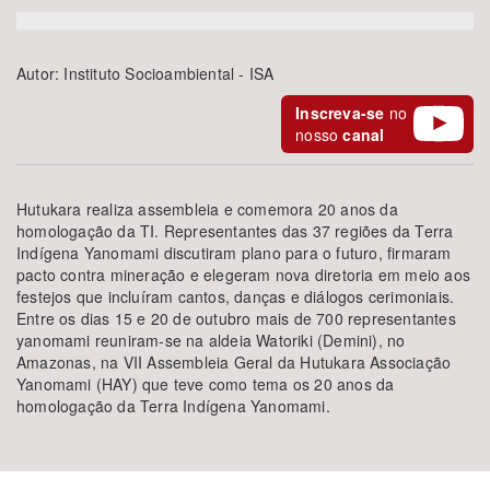
Bioma / Bacia
Autor:
Instituto Socioambiental - ISA
Tema
Inscreva-se
no
nosso
canal
Subtema
Hutukara realiza assembleia e comemora 20 anos da
Área de Levantamento
homologação da TI. Representantes das 37 regiões da Terra
Indígena Yanomami discutiram plano para o futuro, firmaram
pacto contra mineração e elegeram nova diretoria em meio aos
Área Protegida
festejos que incluíram cantos, danças e diálogos cerimoniais.
Entre os dias 15 e 20 de outubro mais de 700 representantes
yanomami reuniram-se na aldeia Watoriki (Demini), no
BUSCAR
Amazonas, na VII Assembleia Geral da Hutukara Associação
Yanomami (HAY) que teve como tema os 20 anos da
homologação da Terra Indígena Yanomami.