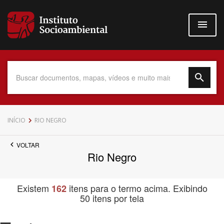
Pular
para
o
conteúdo
principal
Data do Documento
INÍCIO
RIO NEGRO
VOLTAR
Rio Negro
Até
Existem
itens para o termo acima. Exibindo
162
50 itens por tela
Povo Indígena