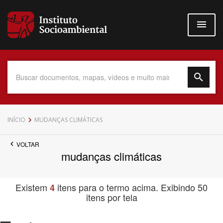
Pular
para
o
conteúdo
principal
Data do Documento
INÍCIO
MUDANÇAS CLIMÁTICAS
VOLTAR
mudanças climáticas
Até
Existem
itens para o termo acima. Exibindo 50
4
itens por tela
Povo Indígena