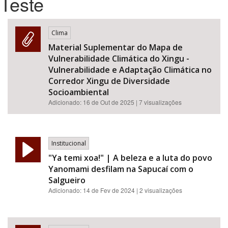
Teste
Bioma / Bacia
Clima
Material Suplementar do Mapa de
Tema
Vulnerabilidade Climática do Xingu -
Vulnerabilidade e Adaptação Climática no
Subtema
Corredor Xingu de Diversidade
Socioambiental
Adicionado:
16 de Out de 2025
| 7 visualizações
Área de Levantamento
Área Protegida
Institucional
"Ya temi xoa!" | A beleza e a luta do povo
BUSCAR
Yanomami desfilam na Sapucaí com o
Salgueiro
Adicionado:
14 de Fev de 2024
| 2 visualizações