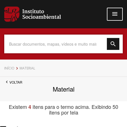
Pular
para
o
conteúdo
principal
Data do Documento
INÍCIO
MATERIAL
VOLTAR
Material
Até
Existem
itens para o termo acima. Exibindo 50
4
itens por tela
Povo Indígena