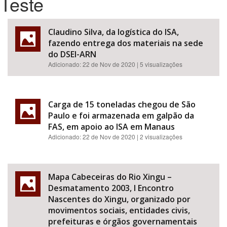
Teste
Bioma / Bacia
Claudino Silva, da logística do ISA,
fazendo entrega dos materiais na sede
Tema
do DSEI-ARN
Adicionado:
22 de Nov de 2020
| 5 visualizações
Subtema
Área de Levantamento
Carga de 15 toneladas chegou de São
Paulo e foi armazenada em galpão da
FAS, em apoio ao ISA em Manaus
Área Protegida
Adicionado:
22 de Nov de 2020
| 2 visualizações
BUSCAR
Mapa Cabeceiras do Rio Xingu –
Desmatamento 2003, I Encontro
Nascentes do Xingu, organizado por
movimentos sociais, entidades civis,
prefeituras e órgãos governamentais