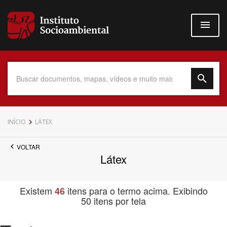
Pular
para
o
conteúdo
principal
Data do Documento
INÍCIO
LÁTEX
VOLTAR
Látex
Até
Existem
itens para o termo acima. Exibindo
46
50 itens por tela
Povo Indígena