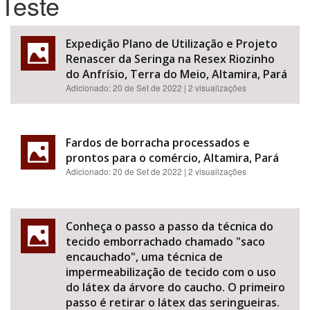
Teste
Bioma / Bacia
Expedição Plano de Utilização e Projeto
Renascer da Seringa na Resex Riozinho
Tema
do Anfrísio, Terra do Meio, Altamira, Pará
Adicionado:
20 de Set de 2022
| 2 visualizações
Subtema
Área de Levantamento
Fardos de borracha processados e
prontos para o comércio, Altamira, Pará
Adicionado:
20 de Set de 2022
| 2 visualizações
Área Protegida
Conheça o passo a passo da técnica do
BUSCAR
tecido emborrachado chamado "saco
encauchado", uma técnica de
impermeabilização de tecido com o uso
do látex da árvore do caucho. O primeiro
passo é retirar o látex das seringueiras.