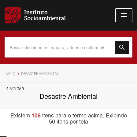
Pular
para
o
conteúdo
principal
Data do Documento
INÍCIO
DESASTRE AMBIENTAL
VOLTAR
Desastre Ambiental
Até
Existem
itens para o termo acima. Exibindo
108
50 itens por tela
Povo Indígena