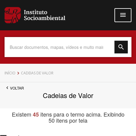
Pular
para
o
conteúdo
principal
Data do Documento
INÍCIO
CADEIAS DE VALOR
VOLTAR
Cadeias de Valor
Até
Existem
itens para o termo acima. Exibindo
45
50 itens por tela
Povo Indígena